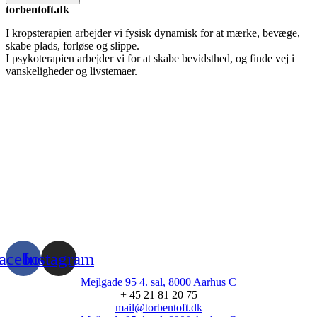
torbentoft.dk
I kropsterapien arbejder vi fysisk dynamisk for at mærke, bevæge,
skabe plads, forløse og slippe.
I psykoterapien arbejder vi for at skabe bevidsthed, og finde vej i
vanskeligheder og livstemaer.
acebook
Instagram
Mejlgade 95 4. sal, 8000 Aarhus C
+ 45 21 81 20 75
mail@torbentoft.dk